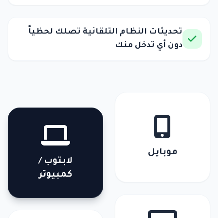
تحديثات النظام التلقائية تصلك لحظياً
دون أي تدخل منك
موبايل
لابتوب /
كمبيوتر